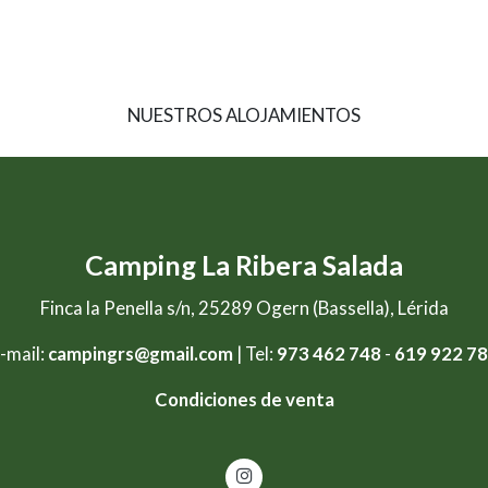
NUESTROS ALOJAMIENTOS
Camping La Ribera Salada
Finca la Penella s/n, 25289 Ogern (Bassella), Lérida
-mail:
campingrs@gmail.com
| Tel:
973 462 748
-
619 922 7
Condiciones de venta