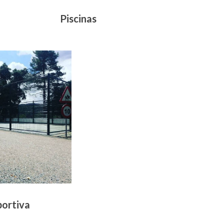
Piscinas
portiva