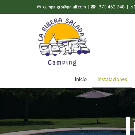
✉
campingrs@gmail.com
| ☎
973 462 748
|
6
Inicio
Instalaciones