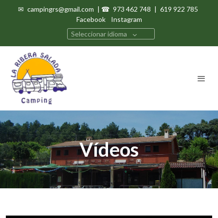
✉
campingrs@gmail.com
| ☎
973 462 748
|
619 922 785
Facebook
Instagram
Seleccionar idioma
Vídeos