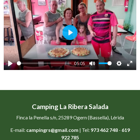
Play
05:05
Play
Mute
Settings
Ente
full
Camping La Ribera Salada
Finca la Penella s/n, 25289 Ogern (Bassella), Lérida
E-mail:
campingrs@gmail.com
| Tel:
973 462 748
-
619
922 785