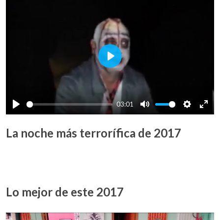
Play
03:01
Play
Mute
Settings
Ente
full
La noche más terrorífica de 2017
Lo mejor de este 2017