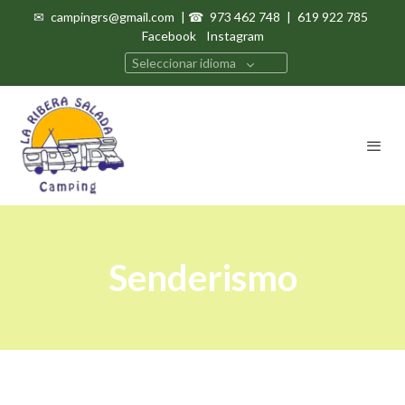
✉
campingrs@gmail.com
| ☎
973 462 748
|
619 922 785
Facebook
Instagram
Seleccionar idioma
Senderismo